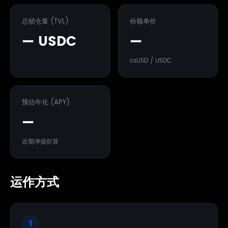
总锁仓量 (TVL)
份额单价
— USDC
—
csUSD / USDC
预估年化 (APY)
—
近期净值折算
运作方式
1